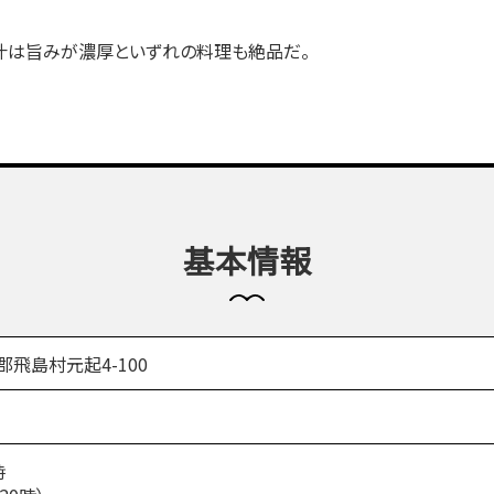
汁は旨みが濃厚といずれの料理も絶品だ。
基本情報
部郡飛島村元起4-100
時