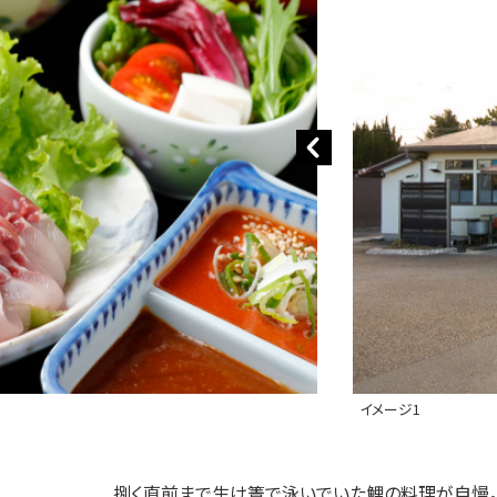
イメージ1
捌く直前まで生け簀で泳いでいた鯉の料理が自慢