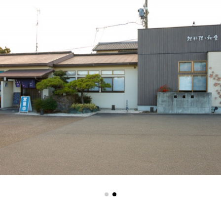
1
2
。