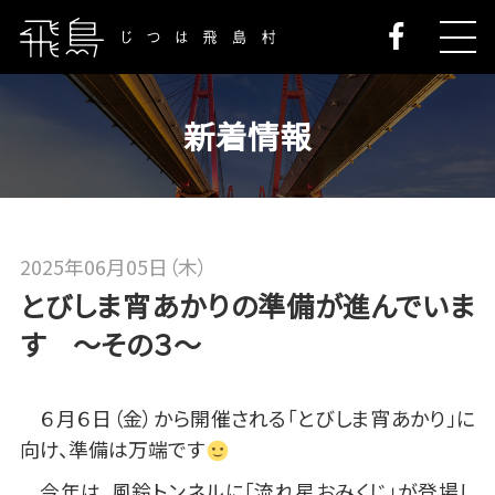
新着情報
2025年06月05日（木）
とびしま宵あかりの準備が進んでいま
す ～その３～
６月６日（金）から開催される「とびしま宵あかり」に
向け、準備は万端です
今年は、風鈴トンネルに「流れ星おみくじ」が登場し