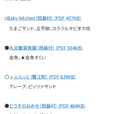
Baby kitchen（飛島村）（PDF 457KB）
□
たまごサンド、五平餅、カラフルタピオカ他
●
丸文観賞魚園（飛島村）（PDF 504KB）
金魚、★金魚すくい
〇
♭ふらっと（蟹江町）（PDF 639KB）
クレープ、ピッツァサンド
●
どうぞのおみせ（飛島村）（PDF 484KB）