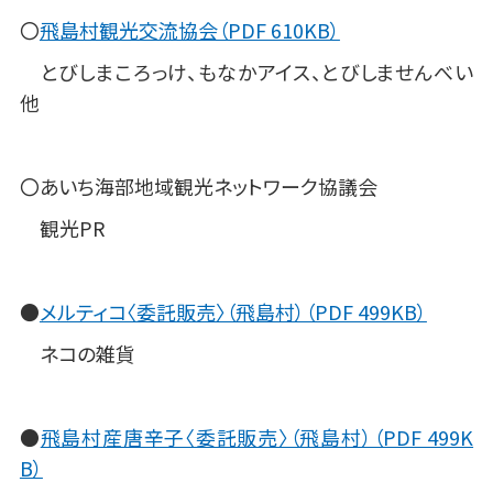
〇
飛島村観光交流協会（PDF 610KB）
とびしまころっけ、もなかアイス、とびしませんべい
他
〇あいち海部地域観光ネットワーク協議会
観光PR
●
メルティコ〈委託販売〉（飛島村）（PDF 499KB）
ネコの雑貨
●
飛島村産唐辛子〈委託販売〉（飛島村）（PDF 499K
B）