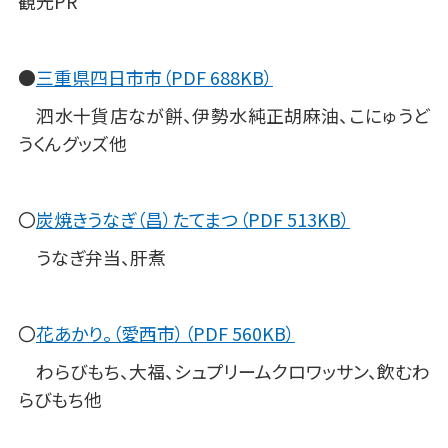
観光PR
●
三重県四日市市（PDF 688KB）
泗水十貨店なが餅、伊勢水純正胡麻油、こにゅうど
うくんグッズ他
〇
炭焼きうなぎ（昌）たてまつ（PDF 513KB）
うなぎ弁当、肝煮
〇
花あかり。（愛西市）（PDF 560KB）
わらびもち、大福、シュプリームクロワッサン、飲むわ
らびもち他