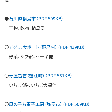
●
石川県輪島市（PDF 509KB）
干物、乾物、輪島塗
〇
アグリ：サポート（飛島村）（PDF 439KB）
野菜、シフォンケーキ他
〇
寿屋富吉（蟹江町）（PDF 561KB）
いちじく餅、いちご大福他
〇
風の子お菓子工房（弥富市）（PDF 509KB）