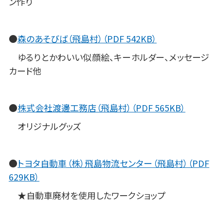
ン作り
●
森のあそびば（飛島村）（PDF 542KB）
ゆるりとかわいい似顔絵、キーホルダー、メッセージ
カード他
●
株式会社渡邊工務店（飛島村）（PDF 565KB）
オリジナルグッズ
●
トヨタ自動車（株）飛島物流センター（飛島村）（PDF
629KB）
★自動車廃材を使用したワークショップ