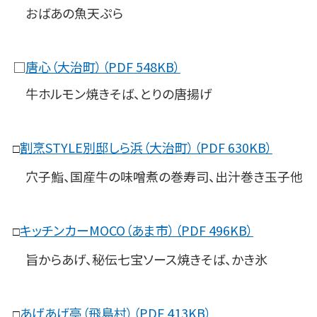
おばあの魚天ぷら
□
唐心（大治町）（PDF 548KB）
牛ホルモン焼きそば、とりの唐揚げ
割烹STYLE別邸しら浜（大治町）（PDF 630KB）
□
穴子鮨、国産牛の味噌煮の巻寿司、出汁巻き玉子他
キッチンカーMOCO（あま市）（PDF 496KB）
□
旨からあげ、秘伝七宝ソース焼きそば、かき氷
あげあげ亭（飛島村）（PDF 413KB）
□