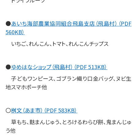
ドライフルーツ
●
あいち海部農業協同組合飛島支店（飛島村）（PDF
560KB）
いちご、れんこん、トマト、れんこんチップス
●
ゆめはなショップ（飛島村）（PDF 513KB）
子どもワンピース、ゴブラン織り口金バッグ、ヌビ生
地スマホポーチ他
〇
桝文（あま市）（PDF 583KB）
草もち、麩まんじゅう、とろけるわらび餅、鬼まんじゅ
う他