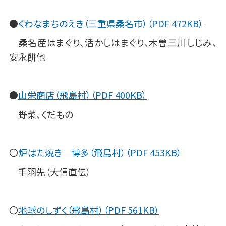
●
くわなまちのえき（三重県桑名市）（PDF 472KB）
桑名産はまぐり、活かしはまぐり、木曽三川しじみ、
安永餅他
●
山栄商店（飛島村）（PDF 400KB）
野菜、くだもの
〇
炉ばた焼き 博多（飛島村）（PDF 453KB）
手羽先（大信直伝）
〇
地球のしずく（飛島村）（PDF 561KB）