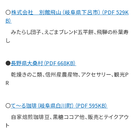
〇
株式会社 別館飛山（岐阜県下呂市）（PDF 529K
B）
みたらし団子、えごまブレンド五平餅、飛騨の朴葉寿
し
●
長野県大桑村（PDF 668KB）
乾燥きのこ類、信州産農産物、アクセサリー、観光P
R
〇
て～る珈琲（岐阜県白川町）（PDF 595KB）
自家焙煎珈琲豆、黒糖ココア他、販売とテイクアウ
ト