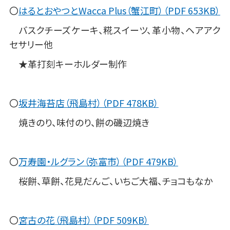
〇
はるとおやつとWacca Plus（蟹江町）（PDF 653KB）
バスクチーズケーキ、糀スイーツ、革小物、ヘアアク
セサリー他
★革打刻キーホルダー制作
〇
坂井海苔店（飛島村）（PDF 478KB）
焼きのり、味付のり、餅の磯辺焼き
〇
万寿園・ルグラン（弥富市）（PDF 479KB）
桜餅、草餅、花見だんご、いちご大福、チョコもなか
〇
宮古の花（飛島村）（PDF 509KB）