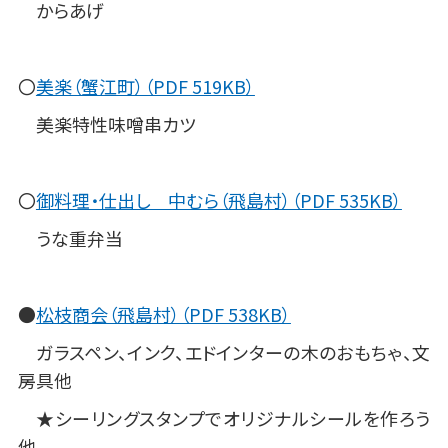
からあげ
〇
美楽（蟹江町）（PDF 519KB）
美楽特性味噌串カツ
〇
御料理・仕出し 中むら（飛島村）（PDF 535KB）
うな重弁当
●
松枝商会（飛島村）（PDF 538KB）
ガラスペン、インク、エドインターの木のおもちゃ、文
房具他
★シーリングスタンプでオリジナルシールを作ろう
他