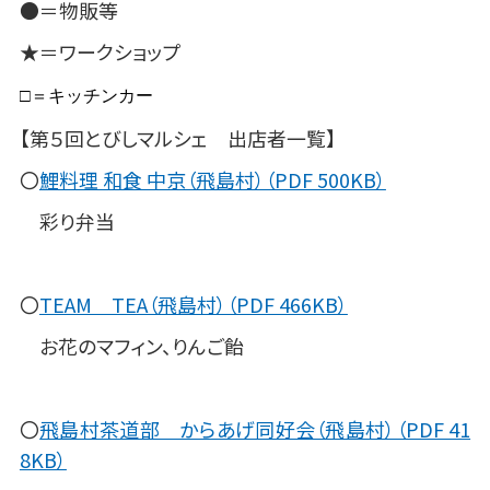
●＝物販等
★＝ワークショップ
□＝キッチンカー
【第５回とびしマルシェ 出店者一覧】
〇
鯉料理 和食 中京（飛島村）（PDF 500KB）
彩り弁当
〇
TEAM TEA（飛島村）（PDF 466KB）
お花のマフィン、りんご飴
〇
飛島村茶道部 からあげ同好会（飛島村）（PDF 41
8KB）