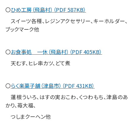
〇
ひめ工房（飛島村）（PDF 587KB）
スイーツ各種、レジンアクセサリー、キーホルダー、
ブックマーク他
〇
お食事処 一休（飛島村）（PDF 405KB）
天むす、ヒレ串カツ、どて煮
〇
らく楽菓子舗（津島市）（PDF 431KB）
蓮根ういろ、はすの実おこわ、くつわもち、津島のあ
かり、苺大福、
つしまクーヘン他